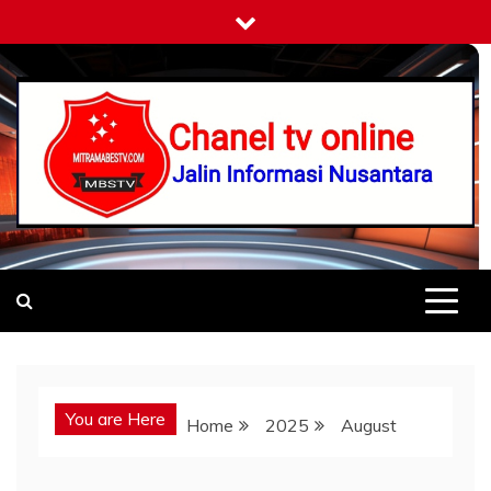
Skip
to
content
Mitramabestv
Jalin Informasi Nusantara
You are Here
Home
2025
August