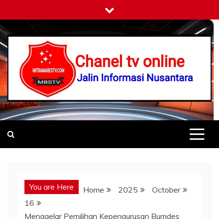
Skip
to
content
Mitramabestv
Jalin Informasi Nusantara
You are Here
Home
2025
October
16
Menggelar Pemilihan Kepengurusan Bumdes