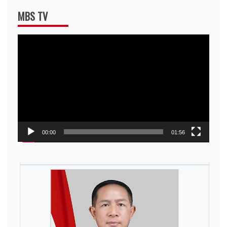
MBS TV
Video
Player
00:00
01:56