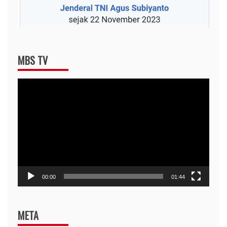
MBS TV
Video
Player
00:00
01:44
META