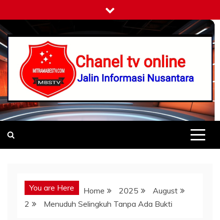
Skip
to
content
Mitramabestv
Jalin Informasi Nusantara
You are Here
Home
2025
August
2
Menuduh Selingkuh Tanpa Ada Bukti