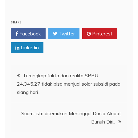
SHARE
Facebook
Twitter
Pinterest
Linkedin
Post
Terungkap fakta dan realita SPBU
24.345.27 tidak bisa menjual solar subsidi pada
navigation
siang hari..
Suami istri ditemukan Meninggal Dunia Akibat
Bunuh Diri..