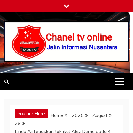
Skip
to
content
Mitramabestv
Jalin Informasi Nusantara
You are Here
Home
2025
August
28
Lindu Aji tegaskan tak ikut Aksi Demo pada 4