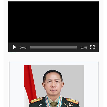
Video
Player
00:00
01:56