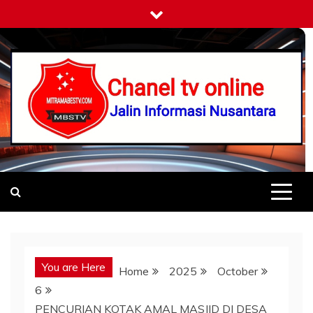
Skip
to
content
Mitramabestv
Jalin Informasi Nusantara
You are Here
Home
2025
October
6
PENCURIAN KOTAK AMAL MASJID DI DESA