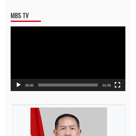
MBS TV
Video
Player
00:00
01:56