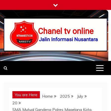
Skip
to
content
Mitramabestv
Jalin Informasi Nusantara
You are Here
Home
2025
July
20
SMA Mutual Gandeng Polres Magelang Kota,