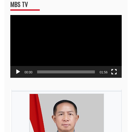
MBS TV
Video
Player
00:00
01:56