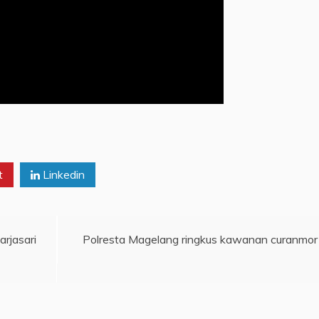
t
Linkedin
rjasari
Polresta Magelang ringkus kawanan curanmor