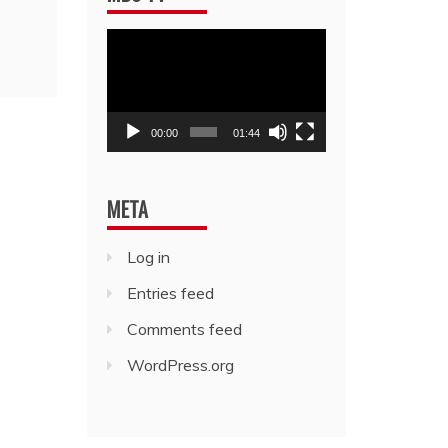
Video
Player
00:00
01:44
META
Log in
Entries feed
Comments feed
WordPress.org