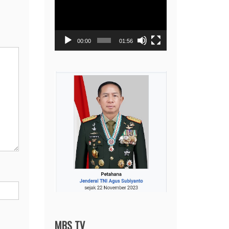
Player
00:00
01:56
MBS TV