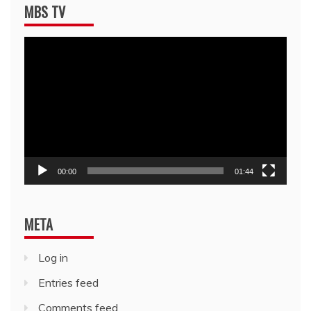
MBS TV
Video
Player
00:00
01:44
META
Log in
Entries feed
Comments feed