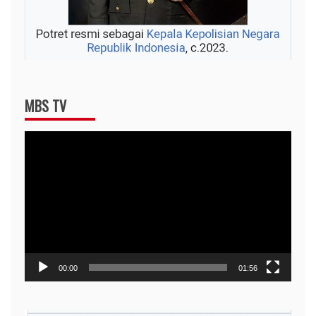
MBS TV
Video
Player
00:00
01:56