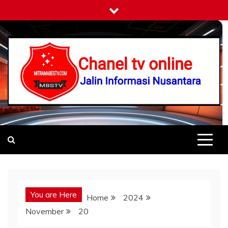
Skip
to
content
Mitramabestv
Jalin Informasi Nusantara
You are Here
Home
2024
November
20